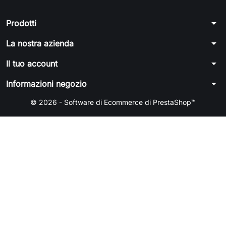
arrow_drop_down
Prodotti
arrow_drop_down
La nostra azienda
arrow_drop_down
Il tuo account
arrow_drop_down
Informazioni negozio
© 2026 - Software di Ecommerce di PrestaShop™