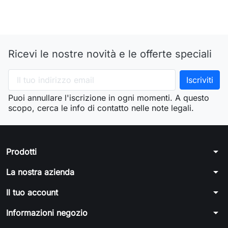
Ricevi le nostre novità e le offerte speciali
Puoi annullare l'iscrizione in ogni momenti. A questo
scopo, cerca le info di contatto nelle note legali.
arrow_drop_down
Prodotti
arrow_drop_down
La nostra azienda
arrow_drop_down
Il tuo account
arrow_drop_down
Informazioni negozio