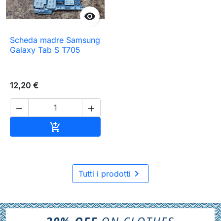

Scheda madre Samsung
Galaxy Tab S T705
12,20 €


Aggiungi al carrello


Tutti i prodotti