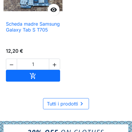

Scheda madre Samsung
Galaxy Tab S T705
12,20 €


Aggiungi al carrello


Tutti i prodotti