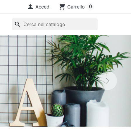

shopping_cart
0
Accedi
Carrello
search