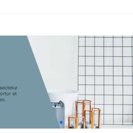
sectetur
tortor et
eo.