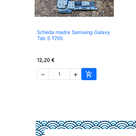
Scheda madre Samsung Galaxy

Anteprima
Tab S T705
12,20 €



Aggiungi al carrello