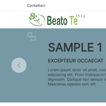
Contattaci
SAMPLE 1
EXCEPTEUR OCCAECAT
Lorem ipsum dolor sit amet, con
adipiscing elit. Proin tristique in 
dignissim. Quisque non tempor l
Maecenas egestas sem elit