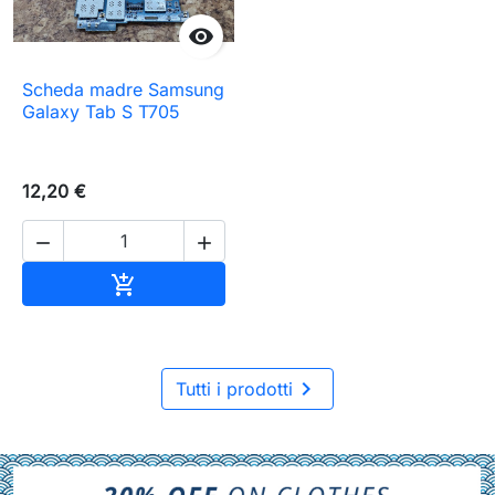

Scheda madre Samsung
Galaxy Tab S T705
12,20 €


Aggiungi al carrello


Tutti i prodotti