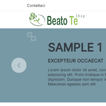
Contattaci
SAMPLE 1
EXCEPTEUR OCCAECAT
Lorem ipsum dolor sit amet, con
adipiscing elit. Proin tristique in 
dignissim. Quisque non tempor l
Maecenas egestas sem elit