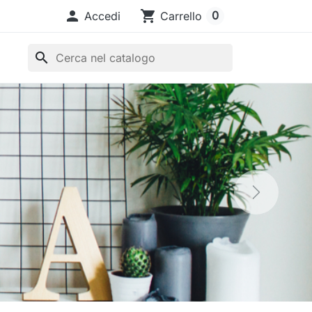

shopping_cart
0
Accedi
Carrello
search