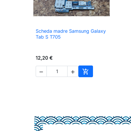
Scheda madre Samsung Galaxy

Anteprima
Tab S T705
12,20 €



Aggiungi al carrello