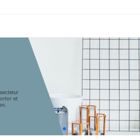
sectetur
tortor et
eo.