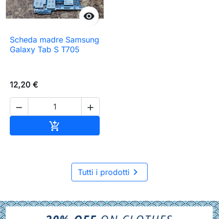

Scheda madre Samsung
Galaxy Tab S T705
12,20 €


Aggiungi al carrello


Tutti i prodotti