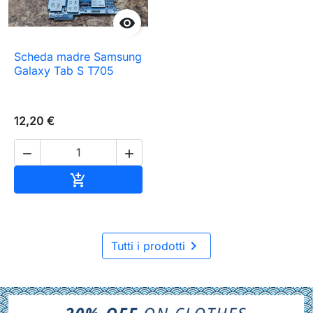

Scheda madre Samsung
Galaxy Tab S T705
12,20 €


Aggiungi al carrello


Tutti i prodotti