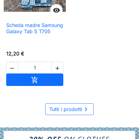

Scheda madre Samsung
Galaxy Tab S T705
12,20 €


Aggiungi al carrello


Tutti i prodotti