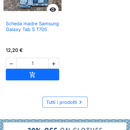

Scheda madre Samsung
Galaxy Tab S T705
12,20 €


Aggiungi al carrello


Tutti i prodotti