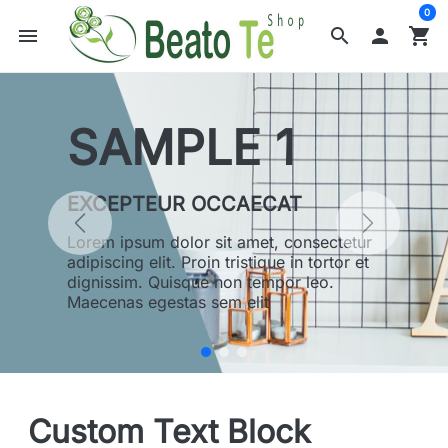
0
menu
search

shopping_cart
SAMPLE 1
EXCEPTEUR OCCAECAT
Lorem ipsum dolor sit amet, consectetur
adipiscing elit. Proin tristique in tortor et
dignissim. Quisque non tempor leo.
Maecenas egestas sem elit
Custom Text Block