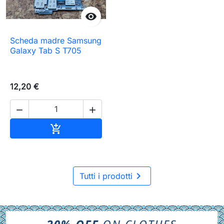

Scheda madre Samsung
Galaxy Tab S T705
12,20 €


Aggiungi al carrello


Tutti i prodotti