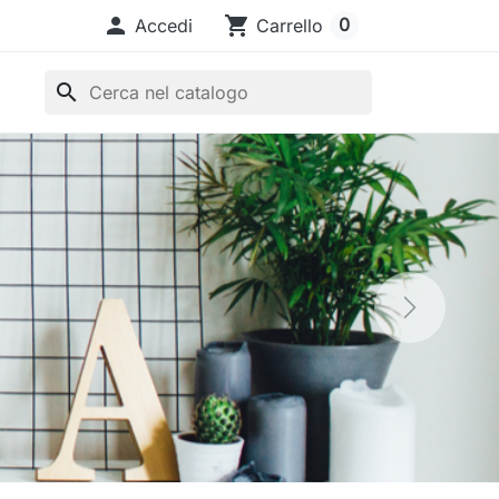

shopping_cart
0
Accedi
Carrello
search