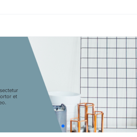
sectetur
tortor et
eo.