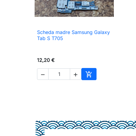
Scheda madre Samsung Galaxy

Anteprima
Tab S T705
12,20 €



Aggiungi al carrello