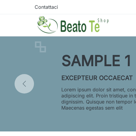
Contattaci
SAMPLE 1
EXCEPTEUR OCCAECAT
Lorem ipsum dolor sit amet, con
adipiscing elit. Proin tristique in 
dignissim. Quisque non tempor l
Maecenas egestas sem elit