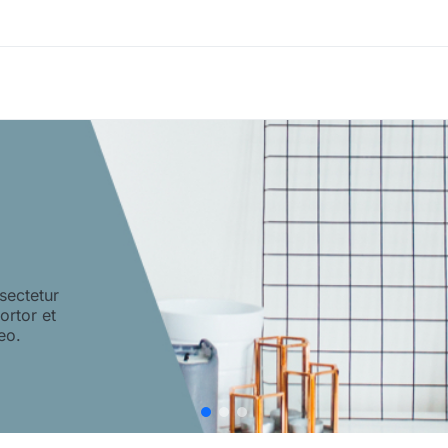
sectetur
tortor et
eo.