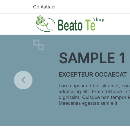
Contattaci
SAMPLE 1
EXCEPTEUR OCCAECAT
Lorem ipsum dolor sit amet, con
adipiscing elit. Proin tristique in 
dignissim. Quisque non tempor l
Maecenas egestas sem elit