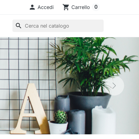

shopping_cart
0
Accedi
Carrello
search