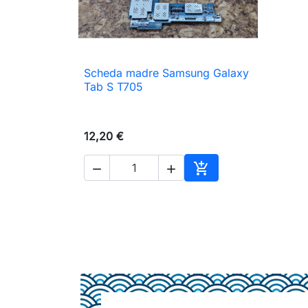
Scheda madre Samsung Galaxy

Anteprima
Tab S T705
12,20 €



Aggiungi al carrello