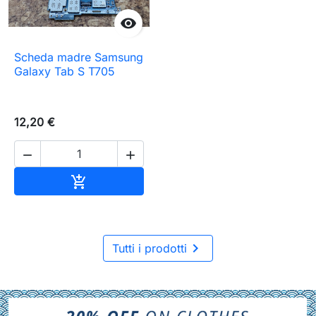

Scheda madre Samsung
Galaxy Tab S T705
12,20 €


Aggiungi al carrello


Tutti i prodotti