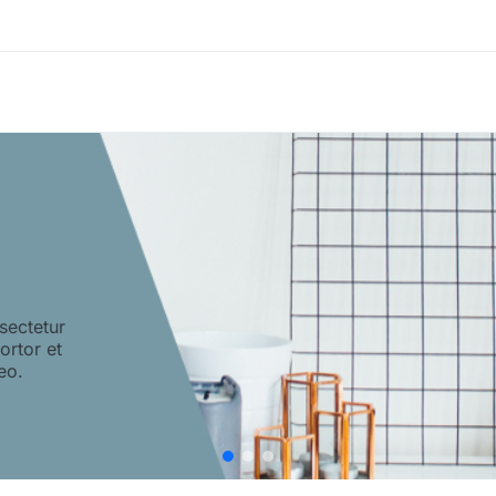
sectetur
tortor et
eo.