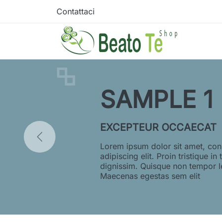
Contattaci
SAMPLE 1
EXCEPTEUR OCCAECAT
Lorem ipsum dolor sit amet, con
adipiscing elit. Proin tristique in 
dignissim. Quisque non tempor l
Maecenas egestas sem elit