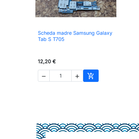
Scheda madre Samsung Galaxy

Anteprima
Tab S T705
12,20 €



Aggiungi al carrello