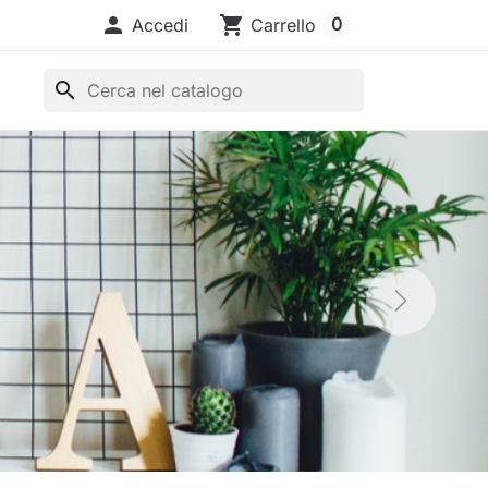

shopping_cart
0
Accedi
Carrello
search