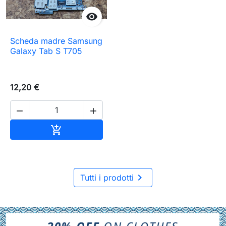

Scheda madre Samsung
Galaxy Tab S T705
12,20 €


Aggiungi al carrello


Tutti i prodotti