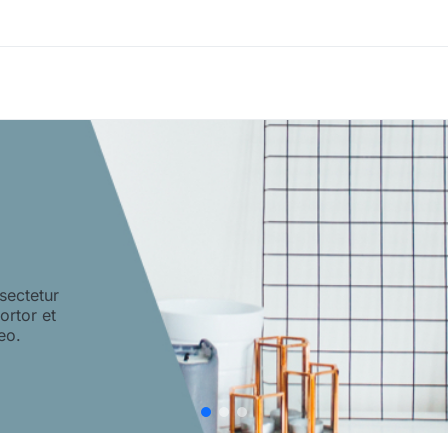
sectetur
tortor et
eo.