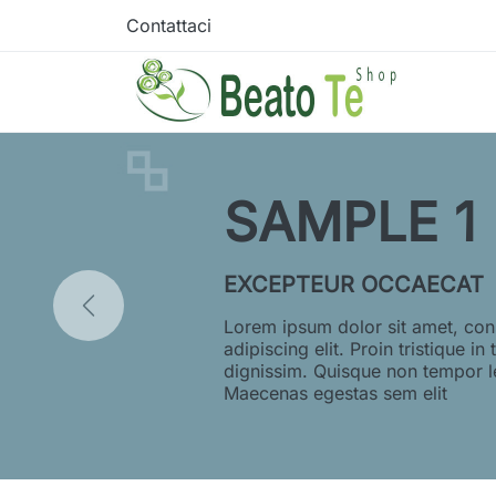
Contattaci
SAMPLE 1
EXCEPTEUR OCCAECAT
Lorem ipsum dolor sit amet, con
adipiscing elit. Proin tristique in 
dignissim. Quisque non tempor l
Maecenas egestas sem elit