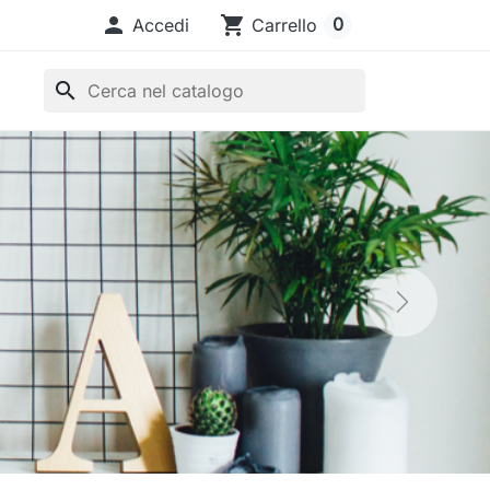

shopping_cart
0
Accedi
Carrello
search