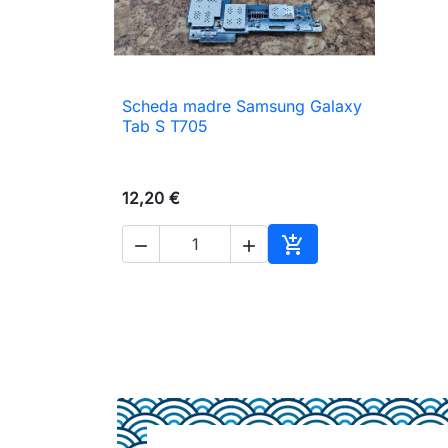
Scheda madre Samsung Galaxy

Anteprima
Tab S T705
12,20 €



Aggiungi al carrello