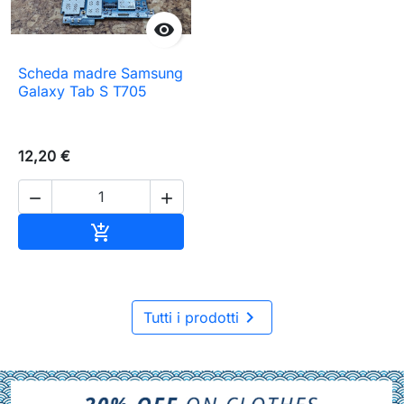

Scheda madre Samsung
Galaxy Tab S T705
12,20 €


Aggiungi al carrello


Tutti i prodotti