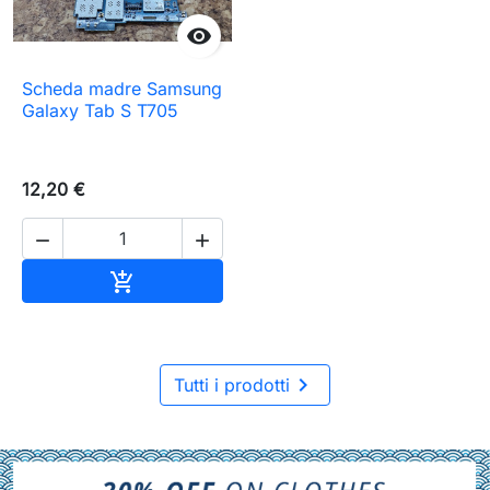

Scheda madre Samsung
Galaxy Tab S T705
12,20 €


Aggiungi al carrello


Tutti i prodotti