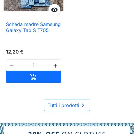

Scheda madre Samsung
Galaxy Tab S T705
12,20 €


Aggiungi al carrello


Tutti i prodotti