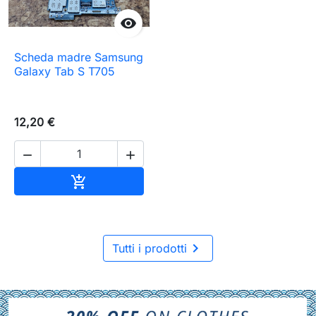

Scheda madre Samsung
Galaxy Tab S T705
12,20 €


Aggiungi al carrello


Tutti i prodotti