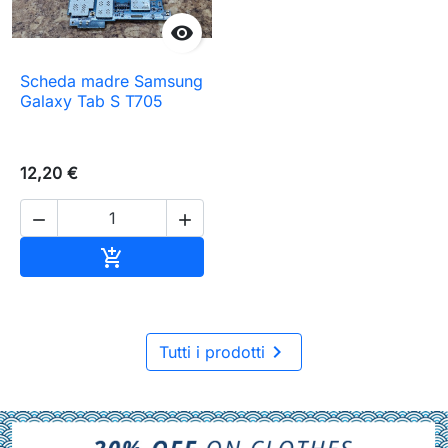

Scheda madre Samsung
Galaxy Tab S T705
12,20 €


Aggiungi al carrello


Tutti i prodotti