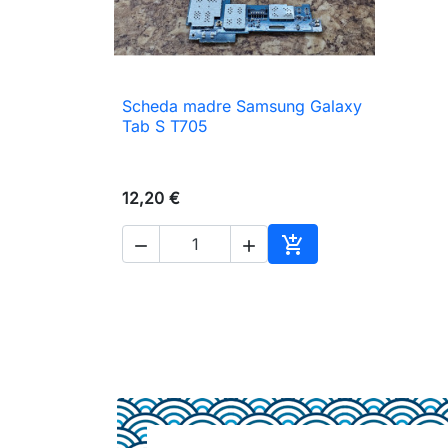
Scheda madre Samsung Galaxy

Anteprima
Tab S T705
12,20 €



Aggiungi al carrello