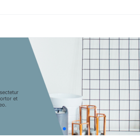
sectetur
tortor et
eo.