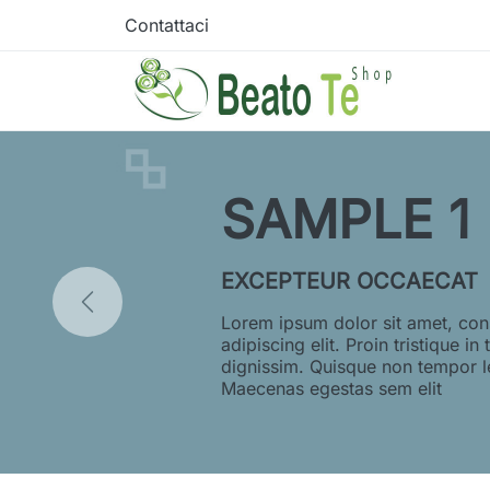
Contattaci
SAMPLE 1
EXCEPTEUR OCCAECAT
Lorem ipsum dolor sit amet, con
adipiscing elit. Proin tristique in 
dignissim. Quisque non tempor l
Maecenas egestas sem elit