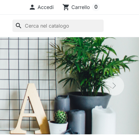

shopping_cart
0
Accedi
Carrello
search