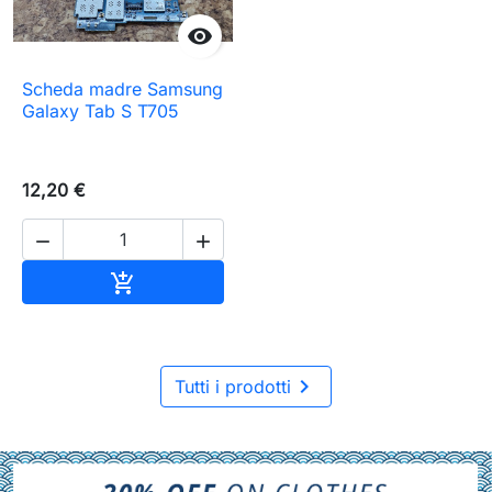

Scheda madre Samsung
Galaxy Tab S T705
12,20 €


Aggiungi al carrello


Tutti i prodotti