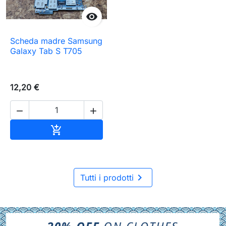

Scheda madre Samsung
Galaxy Tab S T705
12,20 €


Aggiungi al carrello


Tutti i prodotti